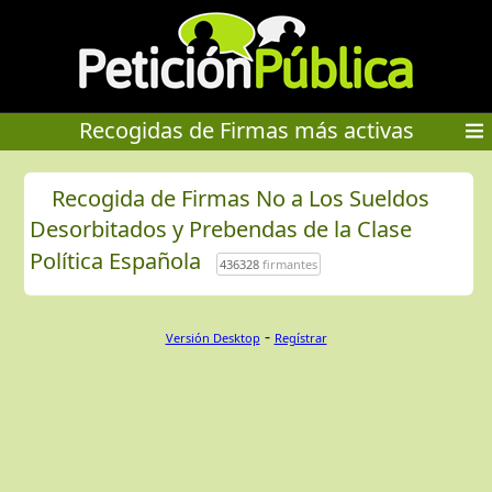
Recogidas de Firmas más activas
Recogida de Firmas No a Los Sueldos
Desorbitados y Prebendas de la Clase
Política Española
436328
firmantes
-
Versión Desktop
Regístrar