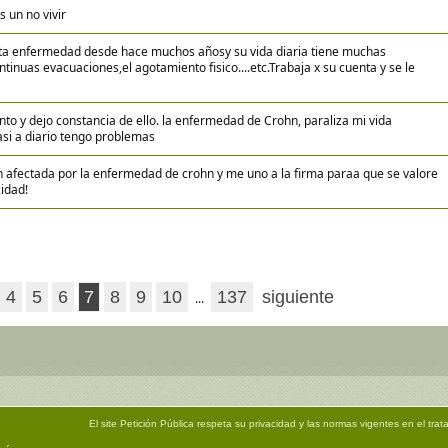
 un no vivir
sta enfermedad desde hace muchos añosy su vida diaria tiene muchas
ontinuas evacuaciones,el agotamiento fisico....etc.Trabaja x su cuenta y se le
to y dejo constancia de ello. la enfermedad de Crohn, paraliza mi vida
si a diario tengo problemas
n afectada por la enfermedad de crohn y me uno a la firma paraa que se valore
idad!
4
5
6
7
8
9
10
137
siguiente
...
El site
Petición Pública
respeta su privacidad y las normas vigentes en el trat