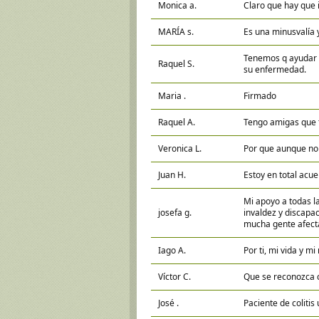
Monica a.
Claro que hay que in
MARÍA s.
Es una minusvalía 
Tenemos q ayudar a
Raquel S.
su enfermedad.
Maria .
Firmado
Raquel A.
Tengo amigas que 
Veronica L.
Por que aunque no
Juan H.
Estoy en total acu
Mi apoyo a todas l
josefa g.
invaldez y discapa
mucha gente afect
Iago A.
Por ti, mi vida y mi
Víctor C.
Que se reconozca 
José .
Paciente de colitis