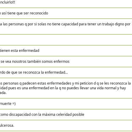
cluirlo!!!
y así tiene que ser reconocido
 las personas q por si solas no tiene capacidad para tener un trabajo digno por
tienen esta enfermedad
 se vea nosotros también somos enfermos
erdo de que se reconozca la enfermedad...
as personas q padecen estas enfermedades y mi peticion d q se les reconozca la
cidad pues es una enfermedad en la q no puedes llevar una vida normal y hay
ada.
 muerte =)
como discapacidad con la máxima celeridad posible
 ulcerosa.