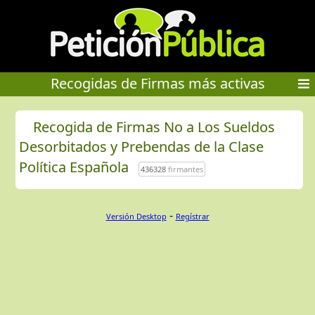
Recogidas de Firmas más activas
Recogida de Firmas No a Los Sueldos
Desorbitados y Prebendas de la Clase
Política Española
436328
firmantes
-
Versión Desktop
Regístrar