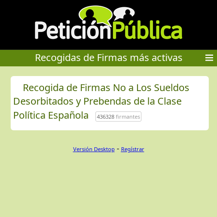
Recogidas de Firmas más activas
Recogida de Firmas No a Los Sueldos
Desorbitados y Prebendas de la Clase
Política Española
436328
firmantes
-
Versión Desktop
Regístrar