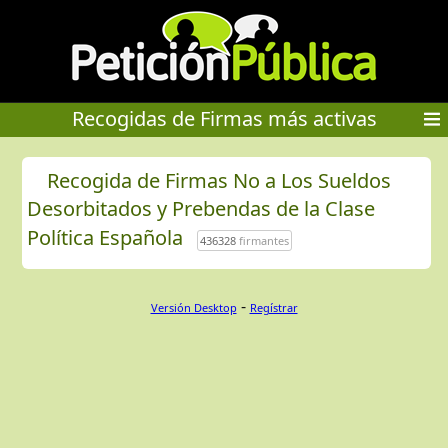
Recogidas de Firmas más activas
Recogida de Firmas No a Los Sueldos
Desorbitados y Prebendas de la Clase
Política Española
436328
firmantes
-
Versión Desktop
Regístrar