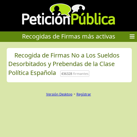
Recogidas de Firmas más activas
Recogida de Firmas No a Los Sueldos
Desorbitados y Prebendas de la Clase
Política Española
436328
firmantes
-
Versión Desktop
Regístrar