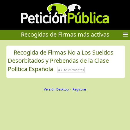
Recogidas de Firmas más activas
Recogida de Firmas No a Los Sueldos
Desorbitados y Prebendas de la Clase
Política Española
436328
firmantes
-
Versión Desktop
Regístrar