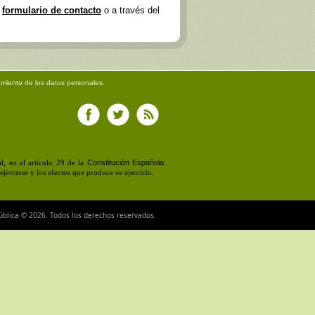
e
formulario de contacto
o a través del
amiento de los datos personales.
Constitución Española
, en el artículo 29 de la
.
jercerse y los efectos que produce su ejercicio.
ública © 2026. Todos los derechos reservados.