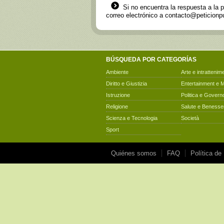
Si no encuentra la respuesta a la 
correo electrónico a
contacto@peticionpu
BÚSQUEDA POR CATEGORÍAS
Ambiente
Arte e intrattenim
Diritto e Giustizia
Entertainment e 
Istruzione
Politica e Govern
Religione
Salute e Benesse
Scienza e Tecnologia
Società
Sport
Quiénes somos
FAQ
Política de