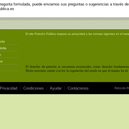
pregunta formulada, puede enviarnos sus preguntas o sugerencias a través d
blica.es
El site
Petición Pública
respeta su privacidad y las normas vigentes en el trat
ento
Media
o
re
El derecho de petición se encuentra reconocido, como derecho fundamental
Dicho precepto remite a la ley la regulación del modo en que el mismo ha de e
 Privacidad
Condiciones
Ayudar
Contáctenos
Petición P