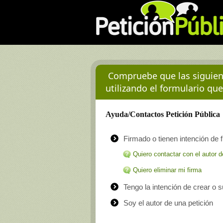
Compruebe que las siguient
utilizando el formulario que
Ayuda/Contactos Petición Pública
Firmado o tienen intención de f
Quiero contactar con el autor d
Quiero eliminar mi firma
Tengo la intención de crear o 
Soy el autor de una petición