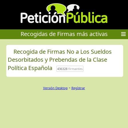
Recogidas de Firmas más activas
Recogida de Firmas No a Los Sueldos
Desorbitados y Prebendas de la Clase
Política Española
436328
firmantes
-
Versión Desktop
Regístrar