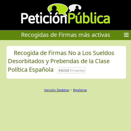
Recogidas de Firmas más activas
Recogida de Firmas No a Los Sueldos
Desorbitados y Prebendas de la Clase
Política Española
436328
firmantes
-
Versión Desktop
Regístrar