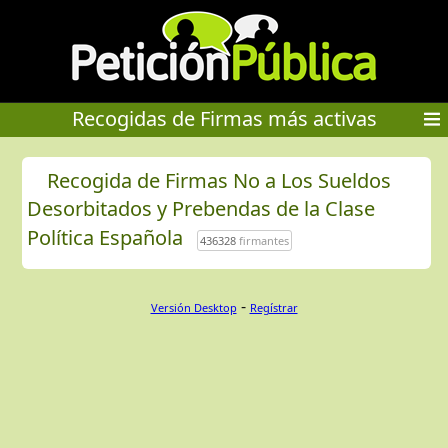
Recogidas de Firmas más activas
Recogida de Firmas No a Los Sueldos
Desorbitados y Prebendas de la Clase
Política Española
436328
firmantes
-
Versión Desktop
Regístrar