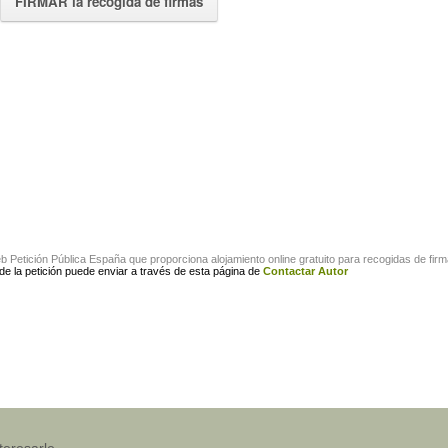
FIRMAR la recogida de firmas
eb
Petición Pública España
que proporciona alojamiento online gratuito para
recogidas de fir
 de la petición puede enviar a través de esta página de
Contactar Autor
teresarle