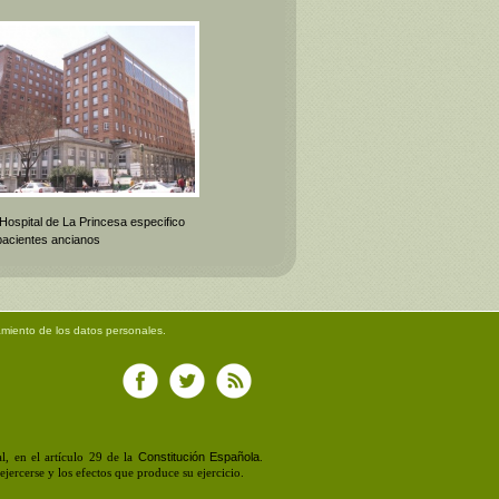
 Hospital de La Princesa especifico
pacientes ancianos
amiento de los datos personales.
Constitución Española
, en el artículo 29 de la
.
jercerse y los efectos que produce su ejercicio.