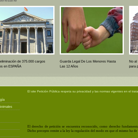
 eliminación de 375.000 cargos
Guarda Legal De Los Menores Hasta
No al
icos en ESPAÑA
Las 12 Años
para 
El site
Petición Pública
respeta su privacidad y las normas vigentes en el trat
gía
Animales
El derecho de petición se encuentra reconocido, como derecho fundamental
Dicho precepto remite a la ley la regulación del modo en que el mismo ha de e