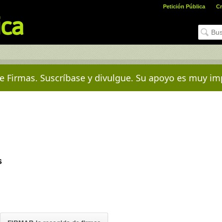
Petición Pública
Cr
e Firmas. Suscríbase y divulgue. Su apoyo es muy im
s