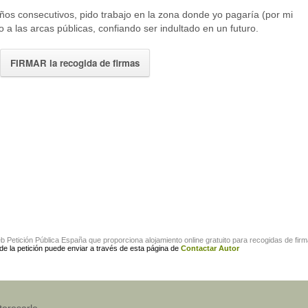
ños consecutivos, pido trabajo en la zona donde yo pagaría (por mi
 a las arcas públicas, confiando ser indultado en un futuro.
FIRMAR la recogida de firmas
eb
Petición Pública España
que proporciona alojamiento online gratuito para
recogidas de fir
 de la petición puede enviar a través de esta página de
Contactar Autor
teresarle