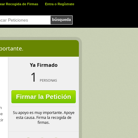
ear Recogida de Firmas
Entra o Regístrate
búsqueda
portante.
Ya Firmado
1
PERSONAS
Firmar la Petición
n
Su apoyo es muy importante. Apoye
de
esta causa. Firma la recogida de
ir
firmas.