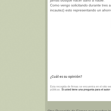
jamás busqué hacer daño a nadie.
Como vengo solicitando durante tres a
incautez) esto representando un ahorro
¿Cuál es su opinión?
Esta
recogida de firmas
se encuentra en el sitio w
públicas.
Si usted tiene una pregunta para el autor
Otro Recogida de Firmas que pueden in