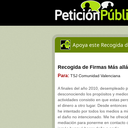
Apoya este Recogida d
Recogida de Firmas Más allá 
Para:
TSJ Comunidad Valenciana
A finales del año 2010, desempleado p
desconociendo los propósitos y medios d
actividades consistio en que estas pers
el dinero a otro lugar. Desde entonces
he intentado por todos los medios a mi
el daño no intencionado. Me he ofreci
mediación para ponerme en contacto c