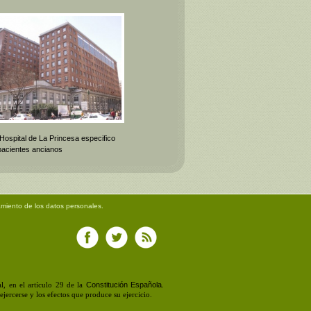
 Hospital de La Princesa especifico
pacientes ancianos
amiento de los datos personales.
Constitución Española
, en el artículo 29 de la
.
jercerse y los efectos que produce su ejercicio.