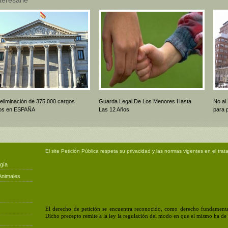
 eliminación de 375.000 cargos
Guarda Legal De Los Menores Hasta
No al
icos en ESPAÑA
Las 12 Años
para 
El site
Petición Pública
respeta su privacidad y las normas vigentes en el trat
gía
Animales
El derecho de petición se encuentra reconocido, como derecho fundamental
Dicho precepto remite a la ley la regulación del modo en que el mismo ha de e