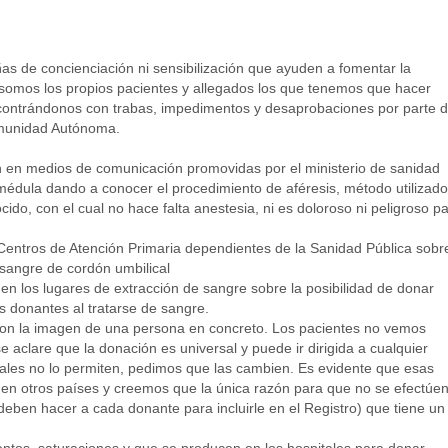
 de concienciación ni sensibilización que ayuden a fomentar la
omos los propios pacientes y allegados los que tenemos que hacer
contrándonos con trabas, impedimentos y desaprobaciones por parte 
omunidad Autónoma.
n en medios de comunicación promovidas por el ministerio de sanidad
médula dando a conocer el procedimiento de aféresis, método utilizado
ido, con el cual no hace falta anestesia, ni es doloroso ni peligroso p
 Centros de Atención Primaria dependientes de la Sanidad Pública sobr
 sangre de cordón umbilical
en los lugares de extracción de sangre sobre la posibilidad de donar
s donantes al tratarse de sangre.
on la imagen de una persona en concreto. Los pacientes no vemos
 aclare que la donación es universal y puede ir dirigida a cualquier
uales no lo permiten, pedimos que las cambien. Es evidente que esas
en otros países y creemos que la única razón para que no se efectúe
e deben hacer a cada donante para incluirle en el Registro) que tiene un