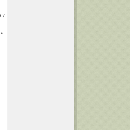
e y
 a