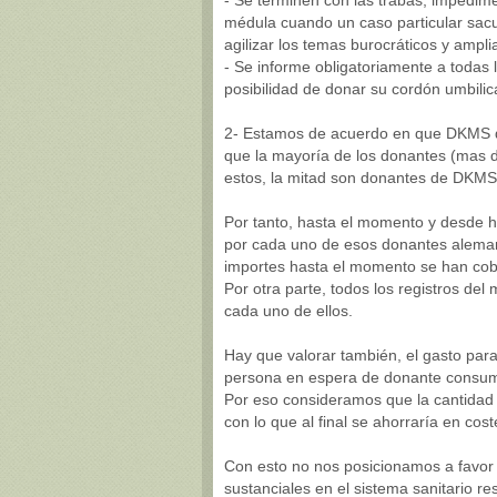
- Se terminen con las trabas, impedim
médula cuando un caso particular sacu
agilizar los temas burocráticos y ampli
- Se informe obligatoriamente a toda
posibilidad de donar su cordón umbilica
2- Estamos de acuerdo en que DKMS de
que la mayoría de los donantes (mas 
estos, la mitad son donantes de DKMS
Por tanto, hasta el momento y desde 
por cada uno de esos donantes aleman
importes hasta el momento se han co
Por otra parte, todos los registros de
cada uno de ellos.
Hay que valorar también, el gasto para
persona en espera de donante consum
Por eso consideramos que la cantidad i
con lo que al final se ahorraría en cos
Con esto no nos posicionamos a favor
sustanciales en el sistema sanitario r