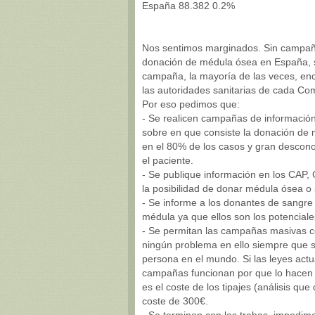
España 88.382 0.2%
Nos sentimos marginados. Sin campañas
donación de médula ósea en España, s
campaña, la mayoría de las veces, en
las autoridades sanitarias de cada C
Por eso pedimos que:
- Se realicen campañas de informació
sobre en que consiste la donación de 
en el 80% de los casos y gran desconoc
el paciente.
- Se publique información en los CAP,
la posibilidad de donar médula ósea o
- Se informe a los donantes de sangre 
médula ya que ellos son los potenciale
- Se permitan las campañas masivas c
ningún problema en ello siempre que se
persona en el mundo. Si las leyes act
campañas funcionan por que lo hacen 
es el coste de los tipajes (análisis qu
coste de 300€.