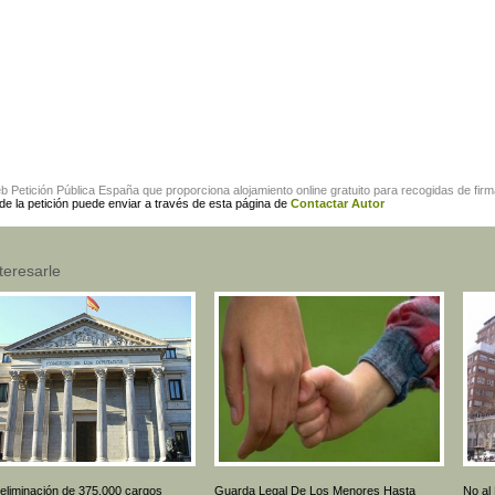
eb
Petición Pública España
que proporciona alojamiento online gratuito para
recogidas de fir
 de la petición puede enviar a través de esta página de
Contactar Autor
teresarle
 eliminación de 375.000 cargos
Guarda Legal De Los Menores Hasta
No al