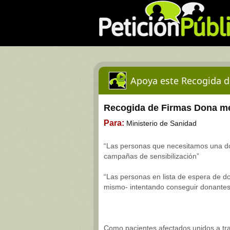
Apoya este Recogida d
Recogida de Firmas Dona mé
Para:
Ministerio de Sanidad
“Las personas que necesitamos una d
campañas de sensibilización”
“Las personas en lista de espera de do
mismo- intentando conseguir donantes
Como pacientes afectados unidos a tra