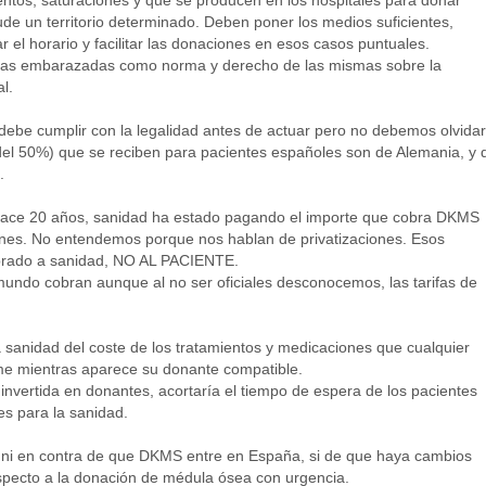
entos, saturaciones y que se producen en los hospitales para donar
de un territorio determinado. Deben poner los medios suficientes,
ar el horario y facilitar las donaciones en esos casos puntuales.
s las embarazadas como norma y derecho de las mismas sobre la
l.
be cumplir con la legalidad antes de actuar pero no debemos olvidar
del 50%) que se reciben para pacientes españoles son de Alemania, y 
.
hace 20 años, sanidad ha estado pagando el importe que cobra DKMS
es. No entendemos porque nos hablan de privatizaciones. Esos
brado a sanidad, NO AL PACIENTE.
l mundo cobran aunque al no ser oficiales desconocemos, las tarifas de
 sanidad del coste de los tratamientos y medicaciones que cualquier
e mientras aparece su donante compatible.
nvertida en donantes, acortaría el tiempo de espera de los pacientes
tes para la sanidad.
 ni en contra de que DKMS entre en España, si de que haya cambios
especto a la donación de médula ósea con urgencia.