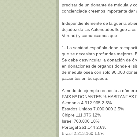
precisar de un donante de médula y co
concienciada creemos importante dar a
Independientemente de la guerra abier
dejadez de las Autoridades llegue a e
Verdad) y comunicamos que:
1- La sanidad española debe recapaci
que se necesitan profundas mejoras. E
Se debe desvincular la donación de ór
en donaciones de órganos donde el si
de médula ósea con sólo 90.000 donan
pacientes en búsqueda.
A modo de ejemplo respecto a número
PAIS Nº DONANTES % HABITANTES
Alemania 4.312.965 2.5%
Estados Unidos 7.000.000 2.5%
Chipre 111.976 12%
Israel 700.000 10%
Portugal 261.144 2.6%
Brasil 2.213.160 1.5%