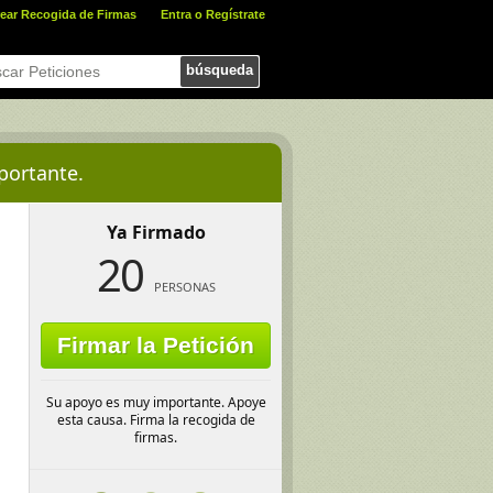
ear Recogida de Firmas
Entra o Regístrate
búsqueda
portante.
Ya Firmado
20
PERSONAS
Firmar la Petición
Su apoyo es muy importante. Apoye
esta causa. Firma la recogida de
firmas.