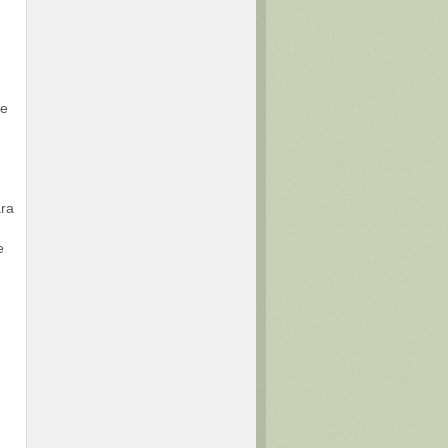
de
ara
e
n