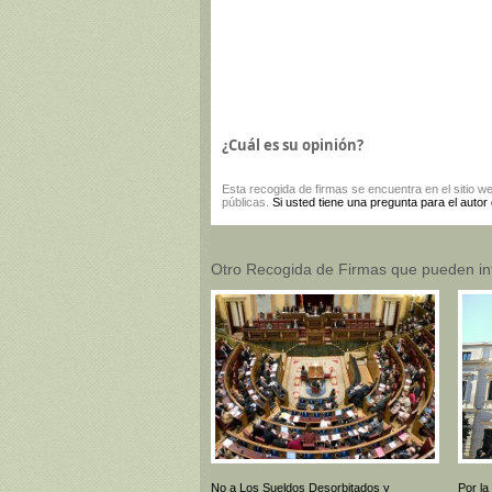
¿Cuál es su opinión?
Esta
recogida de firmas
se encuentra en el sitio w
públicas.
Si usted tiene una pregunta para el autor
Otro Recogida de Firmas que pueden in
No a Los Sueldos Desorbitados y
Por la