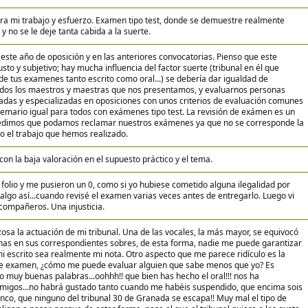
ra mi trabajo y esfuerzo. Examen tipo test, donde se demuestre realmente
y no se le deje tanta cabida a la suerte.
 este año de oposición y en las anteriores convocatorias. Pienso que este
sto y subjetivo; hay mucha influencia del factor suerte (tribunal en él que
de tus examenes tanto escrito como oral...) se debería dar igualdad de
odos los maestros y maestras que nos presentamos, y evaluarnos personas
adas y especializadas en oposiciones con unos criterios de evaluación comunes
temario igual para todos con exámenes tipo test. La revisión de exámen es un
pedimos que podamos reclamar nuestros exámenes ya que no se corresponde la
do el trabajo que hemos realizado.
on la baja valoración en el supuesto práctico y el tema.
 folio y me pusieron un 0, como si yo hubiese cometido alguna ilegalidad por
algo así...cuando revisé el examen varias veces antes de entregarlo. Luego vi
compañeros. Una injusticia.
sa la actuación de mi tribunal. Una de las vocales, la más mayor, se equivocó
inas en sus correspondientes sobres, de esta forma, nadie me puede garantizar
mi escrito sea realmente mi nota. Otro aspecto que me parece ridículo es la
ste examen, ¿cómo me puede evaluar alguien que sabe menos que yo? Es
go muy buenas palabras...oohhh!! que bien has hecho el oral!!! nos ha
migos...no habrá gustado tanto cuando me habéis suspendido, que encima sois
cinco, que ninguno del tribunal 30 de Granada se escapa!! Muy mal el tipo de