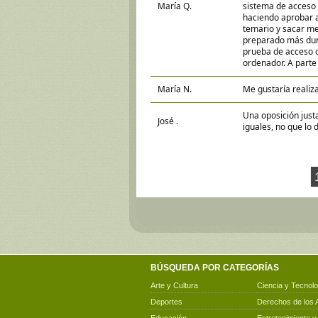
María Q.
sistema de acceso e
haciendo aprobar a
temario y sacar m
preparado más dur
prueba de acceso o
ordenador. A parte 
María N.
Me gustaría realiz
Una oposición justa
José .
iguales, no que lo d
BÚSQUEDA POR CATEGORÍAS
Arte y Cultura
Ciencia y Tecnolo
Deportes
Derechos de los 