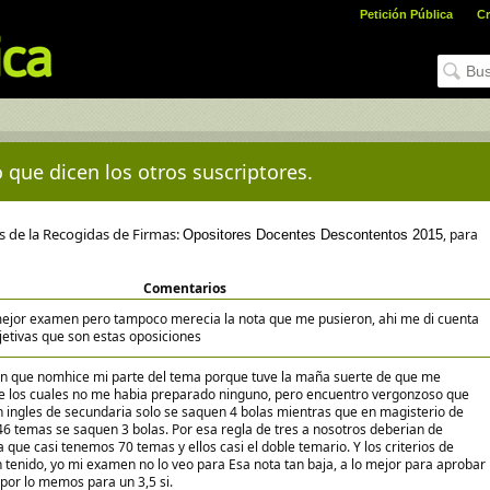
Petición Pública
Cr
 que dicen los otros suscriptores.
es de la Recogidas de Firmas:
, para
Opositores Docentes Descontentos 2015
Comentarios
mejor examen pero tampoco merecia la nota que me pusieron, ahi me di cuenta
bjetivas que son estas oposiciones
en que nomhice mi parte del tema porque tuve la maña suerte de que me
e los cuales no me habia preparado ninguno, pero encuentro vergonzoso que
 ingles de secundaria solo se saquen 4 bolas mientras que en magisterio de
 46 temas se saquen 3 bolas. Por esa regla de tres a nosotros deberian de
 que casi tenemos 70 temas y ellos casi el doble temario. Y los criterios de
 tenido, yo mi examen no lo veo para Esa nota tan baja, a lo mejor para aprobar
 por lo memos para un 3,5 si.