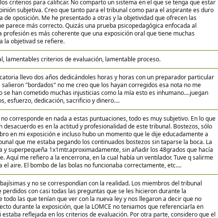
los criterios para calificar. No comparto un sistema en el que se tenga que estar
inión subjetiva. Creo que tanto para el tribunal como para el aspirante es duro
a de oposición. Me he presentado a otras y la objetividad que ofrecen las
me parece más correcto. Quizás una prueba psicopedagógica enfocada al
 profesión es más coherente que una exposición oral que tiene muchas
 la objetivad se refiere.
l, lamentables criterios de evaluación, lamentable proceso.
catoria llevo dos años dedicándoles horas y horas con un preparador particular
 salieron "bordados" no me creo que los hayan corregidos esa nota no me
o se han cometido muchas injusticias como la mía esto es inhumano....juegan
, esfuerzo, dedicación, sacrificio y dinero....
 no corresponde en nada a estas puntuaciones, todo es muy subjetivo. En lo que
 desacuerdo es en la actitud y profesionalidad de este tribunal. Bostezos, sólo
ro en mi exposición e incluso hubo un momento que le dije educadamente a
bunal que me estaba pegando los continuados bostezos sin taparse la boca. La
da y superpequeña 1x1mtr.aproximadamente, sin añadir los 48grados que hacía
re. Aquí me refiero a la encerrona, en la cual había un ventilador. Tuve q salirme
 el aire. El bombo de las bolas no funcionaba correctamente, etc....
 bajísimas y no se correspondían con la realidad. Los miembros del tribunal
 perdidos con casi todas las preguntas que se les hicieron durante la
 todo las que tenían que ver con la nueva ley y nos llegaron a decir que no
ecto durante la exposición, que la LOMCE no teniamos que referenciarla en
staba reflejada en los criterios de evaluación. Por otra parte, considero que el