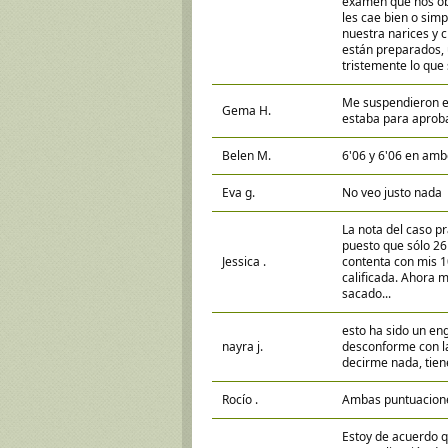
examen que nos obli
les cae bien o sim
nuestra narices y 
están preparados, 
tristemente lo que 
Me suspendieron e
Gema H.
estaba para aproba
Belen M.
6'06 y 6'06 en amb
Eva g.
No veo justo nada
La nota del caso p
puesto que sólo 26
Jessica .
contenta con mis 10
calificada. Ahora 
sacado...
esto ha sido un en
nayra j.
desconforme con la
decirme nada, tien
Rocío .
Ambas puntuacione
Estoy de acuerdo qu