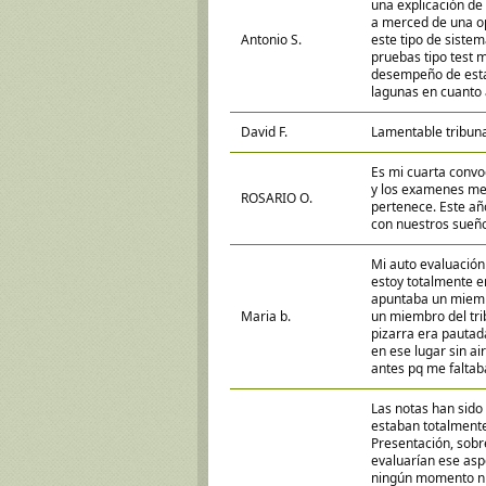
una explicación de 
a merced de una op
Antonio S.
este tipo de sistem
pruebas tipo test 
desempeño de esta
lagunas en cuanto a
David F.
Lamentable tribuna
Es mi cuarta convo
y los examenes me
ROSARIO O.
pertenece. Este añ
con nuestros sueños
Mi auto evaluación
estoy totalmente en
apuntaba un miemb
Maria b.
un miembro del tri
pizarra era pauta
en ese lugar sin ai
antes pq me faltaba
Las notas han sido
estaban totalmente
Presentación, sobre
evaluarían ese asp
ningún momento ni e