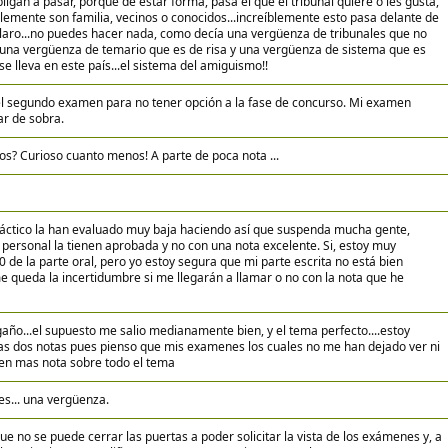
gan a pasar, porque de estar forma, pasa el que el tribunal quiere o les gusta,
plemente son familia, vecinos o conocidos...increíblemente esto pasa delante de
claro...no puedes hacer nada, como decía una vergüenza de tribunales que no
una vergüenza de temario que es de risa y una vergüenza de sistema que es
se lleva en este país...el sistema del amiguismo!!
l segundo examen para no tener opción a la fase de concurso. Mi examen
r de sobra.
os? Curioso cuanto menos! A parte de poca nota ...
ráctico la han evaluado muy baja haciendo así que suspenda mucha gente,
 personal la tienen aprobada y no con una nota excelente. Si, estoy muy
 de la parte oral, pero yo estoy segura que mi parte escrita no está bien
me queda la incertidumbre si me llegarán a llamar o no con la nota que he
gaño...el supuesto me salio medianamente bien, y el tema perfecto....estoy
s dos notas pues pienso que mis examenes los cuales no me han dejado ver ni
en mas nota sobre todo el tema
s... una vergüenza.
e no se puede cerrar las puertas a poder solicitar la vista de los exámenes y, a