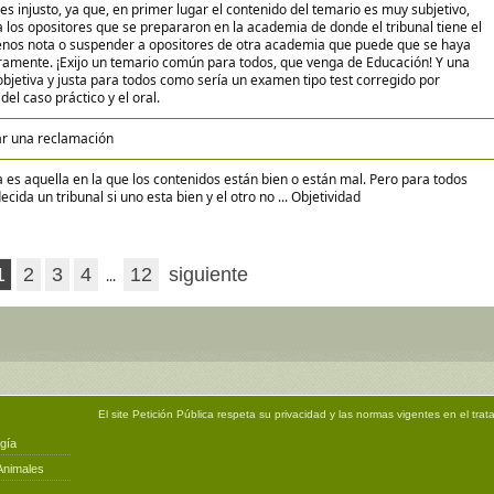
s injusto, ya que, en primer lugar el contenido del temario es muy subjetivo,
 los opositores que se prepararon en la academia de donde el tribunal tiene el
enos nota o suspender a opositores de otra academia que puede que se haya
amente. ¡Exijo un temario común para todos, que venga de Educación! Y una
bjetiva y justa para todos como sería un examen tipo test corregido por
del caso práctico y el oral.
ar una reclamación
 es aquella en la que los contenidos están bien o están mal. Pero para todos
ecida un tribunal si uno esta bien y el otro no ... Objetividad
1
2
3
4
12
siguiente
...
El site
Petición Pública
respeta su privacidad y las normas vigentes en el trat
gía
Animales