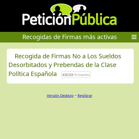
Recogidas de Firmas más activas
Recogida de Firmas No a Los Sueldos
Desorbitados y Prebendas de la Clase
Política Española
436328
firmantes
-
Versión Desktop
Regístrar