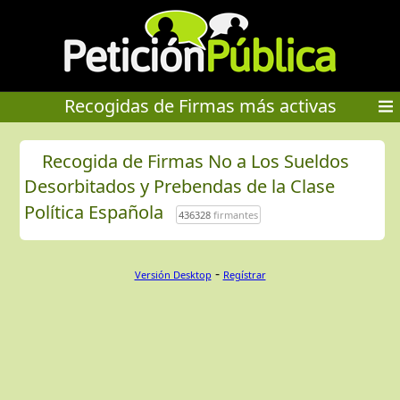
Recogidas de Firmas más activas
Recogida de Firmas No a Los Sueldos
Desorbitados y Prebendas de la Clase
Política Española
436328
firmantes
-
Versión Desktop
Regístrar