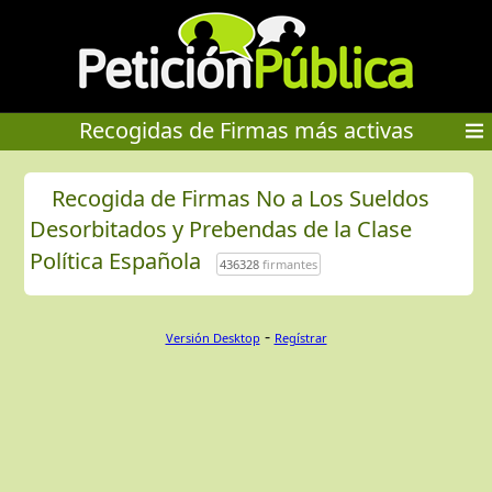
Recogidas de Firmas más activas
Recogida de Firmas No a Los Sueldos
Desorbitados y Prebendas de la Clase
Política Española
436328
firmantes
-
Versión Desktop
Regístrar