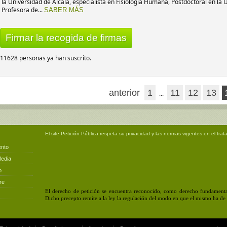
la Universidad de Alcalá, especialista en Fisiología Humana, Postdoctoral en la 
Profesora de...
SABER MÁS
Firmar la recogida de firmas
11628 personas ya han suscrito.
anterior
1
11
12
13
...
El site
Petición Pública
respeta su privacidad y las normas vigentes en el trat
ento
Media
o
re
El derecho de petición se encuentra reconocido, como derecho fundamental
Dicho precepto remite a la ley la regulación del modo en que el mismo ha de e