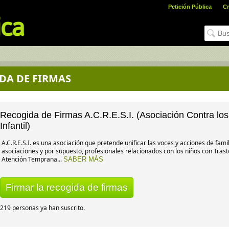
Petición Pública
Cr
DA DE FIRMAS
Recogida de Firmas A.C.R.E.S.I. (Asociación Contra lo
Infantil)
A.C.R.E.S.I. es una asociación que pretende unificar las voces y acciones de fami
asociaciones y por supuesto, profesionales relacionados con los niños con Trast
Atención Temprana...
SABER MÁS
Firmar la recogida de firmas
219 personas ya han suscrito.