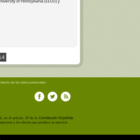
University of Pennsylvania (EEUU) y
14
amiento de los datos personales.
Constitución Española
, en el artículo 29 de la
.
jercerse y los efectos que produce su ejercicio.