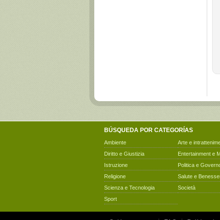
BÚSQUEDA POR CATEGORÍAS
Ambiente
Arte e intrattenim
Diritto e Giustizia
Entertainment e 
Istruzione
Politica e Govern
Religione
Salute e Benesse
Scienza e Tecnologia
Società
Sport