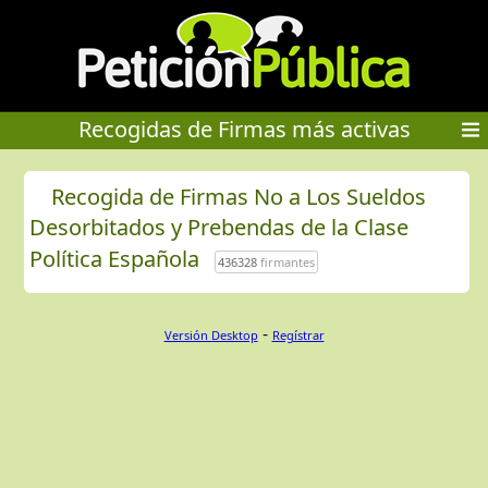
Recogidas de Firmas más activas
Recogida de Firmas No a Los Sueldos
Desorbitados y Prebendas de la Clase
Política Española
436328
firmantes
-
Versión Desktop
Regístrar