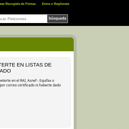
ear Recogida de Firmas
Entra o Regístrate
búsqueda
TERTE EN LISTAS DE
CADO
erte en el RAI, Asnef - Equifax o
por correo certificado ni haberte dado