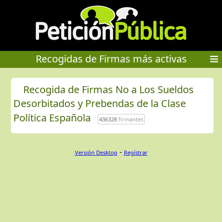
Recogidas de Firmas más activas
Recogida de Firmas No a Los Sueldos
Desorbitados y Prebendas de la Clase
Política Española
436328
firmantes
-
Versión Desktop
Regístrar