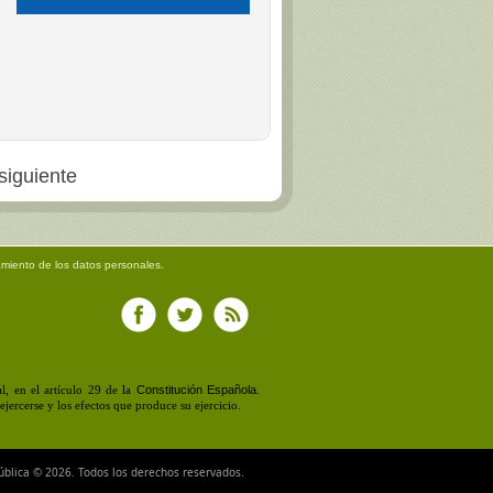
siguiente
amiento de los datos personales.
Constitución Española
, en el artículo 29 de la
.
jercerse y los efectos que produce su ejercicio.
ública © 2026. Todos los derechos reservados.