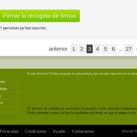
Firmar la recogida de firmas
1 personas ya han suscrito.
anterior
1
2
3
4
5
6
27
...
El site
Petición Pública
respeta su privacidad y las normas vigentes en el trat
ento
Media
o
re
El derecho de petición se encuentra reconocido, como derecho fundamental
Dicho precepto remite a la ley la regulación del modo en que el mismo ha de e
 Privacidad
Condiciones
Ayudar
Contáctenos
Petición P