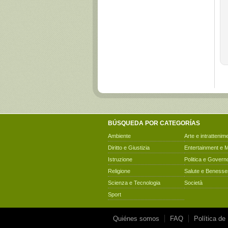
BÚSQUEDA POR CATEGORÍAS
Ambiente
Arte e intrattenim
Diritto e Giustizia
Entertainment e 
Istruzione
Politica e Govern
Religione
Salute e Benesse
Scienza e Tecnologia
Società
Sport
Quiénes somos
FAQ
Política de