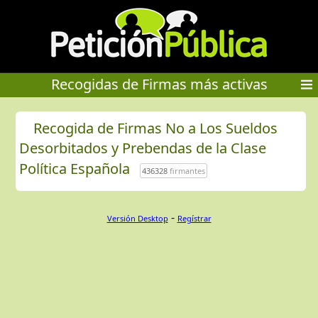
Recogidas de Firmas más activas
Recogida de Firmas No a Los Sueldos
Desorbitados y Prebendas de la Clase
Política Española
436328
firmantes
-
Versión Desktop
Regístrar